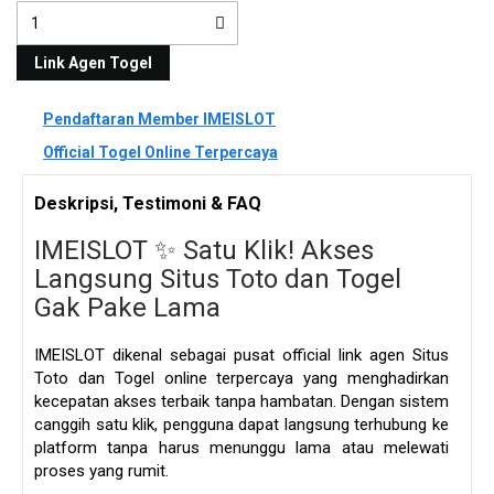
Link Agen Togel
Pendaftaran Member IMEISLOT
Official Togel Online Terpercaya
Deskripsi, Testimoni & FAQ
IMEISLOT ✨ Satu Klik! Akses
Langsung Situs Toto dan Togel
Gak Pake Lama
IMEISLOT dikenal sebagai pusat official link agen Situs
Toto dan Togel online terpercaya yang menghadirkan
kecepatan akses terbaik tanpa hambatan. Dengan sistem
canggih satu klik, pengguna dapat langsung terhubung ke
platform tanpa harus menunggu lama atau melewati
proses yang rumit.