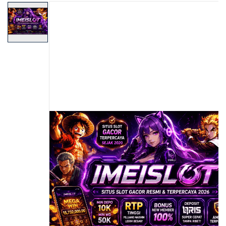
s
to
i
the
a
end
!
of
the
images
gallery