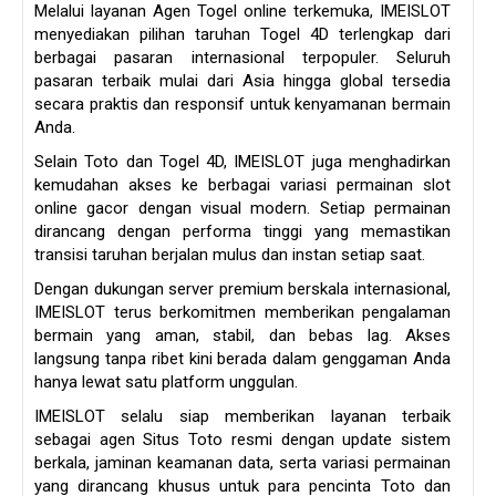
Melalui layanan Agen Togel online terkemuka, IMEISLOT
menyediakan pilihan taruhan Togel 4D terlengkap dari
berbagai pasaran internasional terpopuler. Seluruh
pasaran terbaik mulai dari Asia hingga global tersedia
secara praktis dan responsif untuk kenyamanan bermain
Anda.
Selain Toto dan Togel 4D, IMEISLOT juga menghadirkan
kemudahan akses ke berbagai variasi permainan slot
online gacor dengan visual modern. Setiap permainan
dirancang dengan performa tinggi yang memastikan
transisi taruhan berjalan mulus dan instan setiap saat.
Dengan dukungan server premium berskala internasional,
IMEISLOT terus berkomitmen memberikan pengalaman
bermain yang aman, stabil, dan bebas lag. Akses
langsung tanpa ribet kini berada dalam genggaman Anda
hanya lewat satu platform unggulan.
IMEISLOT selalu siap memberikan layanan terbaik
sebagai agen Situs Toto resmi dengan update sistem
berkala, jaminan keamanan data, serta variasi permainan
yang dirancang khusus untuk para pencinta Toto dan