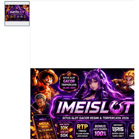
s
to
i
the
a
end
!
of
the
images
gallery