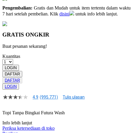
Pengembalian:
Gratis dan Mudah untuk item tertentu dalam waktu
7 hari setelah pembelian. Klik
disini
untuk info lebih lanjut.
GRATIS ONGKIR
Buat pesanan sekarang!
Kuantitas
LOGIN
DAFTAR
DAFTAR
LOGIN
4.9
(995.771)
Tulis ulasan
4.9
dari
5
Topi Tanpa Bingkai Futura Wash
bintang,
nilai
Info lebih lanjut
rating
rata-
Periksa ketersediaan di toko
rata.