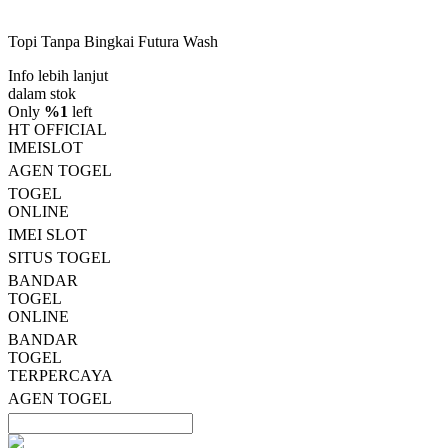
dari
5
Topi Tanpa Bingkai Futura Wash
bintang,
nilai
Info lebih lanjut
rating
rata-
dalam stok
rata.
Only
%1
left
Read
HT OFFICIAL
13
IMEISLOT
Reviews.
AGEN TOGEL
Tautan
halaman
TOGEL
yang
ONLINE
sama.
IMEI SLOT
SITUS TOGEL
BANDAR
TOGEL
ONLINE
BANDAR
TOGEL
TERPERCAYA
AGEN TOGEL