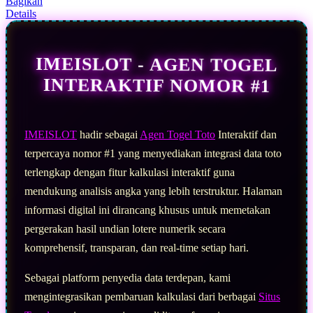
Bagikan
Read
Details
13
Reviews.
Tautan
halaman
IMEISLOT - AGEN TOGEL
yang
sama.
INTERAKTIF NOMOR #1
IMEISLOT
hadir sebagai
Agen Togel Toto
Interaktif dan
terpercaya nomor #1 yang menyediakan integrasi data toto
terlengkap dengan fitur kalkulasi interaktif guna
mendukung analisis angka yang lebih terstruktur. Halaman
informasi digital ini dirancang khusus untuk memetakan
pergerakan hasil undian lotere numerik secara
komprehensif, transparan, dan real-time setiap hari.
Sebagai platform penyedia data terdepan, kami
mengintegrasikan pembaruan kalkulasi dari berbagai
Situs