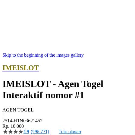
Skip to the beginning of the images gallery
IMEISLOT
IMEISLOT - Agen Togel
Interaktif nomor #1
AGEN TOGEL
|
2514-H1N03621452
Rp. 10.000
4.9
(995.771)
Tulis ulasan
4.5