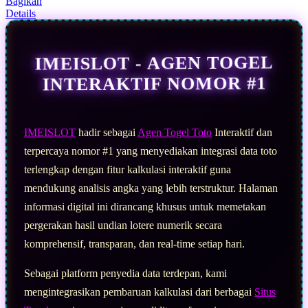
Bagikan
Read
Details
13
Reviews.
Tautan
halaman
IMEISLOT - AGEN TOGEL
yang
sama.
INTERAKTIF NOMOR #1
IMEISLOT
hadir sebagai
Agen Togel Toto
Interaktif dan
terpercaya nomor #1 yang menyediakan integrasi data toto
terlengkap dengan fitur kalkulasi interaktif guna
mendukung analisis angka yang lebih terstruktur. Halaman
informasi digital ini dirancang khusus untuk memetakan
pergerakan hasil undian lotere numerik secara
komprehensif, transparan, dan real-time setiap hari.
Sebagai platform penyedia data terdepan, kami
mengintegrasikan pembaruan kalkulasi dari berbagai
Situs