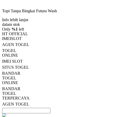
dari
5
Topi Tanpa Bingkai Futura Wash
bintang,
nilai
Info lebih lanjut
rating
rata-
dalam stok
rata.
Only
%1
left
Read
HT OFFICIAL
13
IMEISLOT
Reviews.
AGEN TOGEL
Tautan
halaman
TOGEL
yang
ONLINE
sama.
IMEI SLOT
SITUS TOGEL
BANDAR
TOGEL
ONLINE
BANDAR
TOGEL
TERPERCAYA
AGEN TOGEL