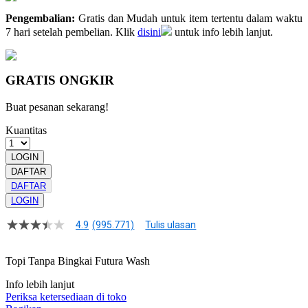
Pengembalian:
Gratis dan Mudah untuk item tertentu dalam waktu
7 hari setelah pembelian. Klik
disini
untuk info lebih lanjut.
GRATIS ONGKIR
Buat pesanan sekarang!
Kuantitas
LOGIN
DAFTAR
DAFTAR
LOGIN
4.9
(995.771)
Tulis ulasan
4.9
dari
5
Topi Tanpa Bingkai Futura Wash
bintang,
nilai
Info lebih lanjut
rating
rata-
Periksa ketersediaan di toko
rata.