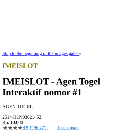
Skip to the beginning of the images gallery
IMEISLOT
IMEISLOT - Agen Togel
Interaktif nomor #1
AGEN TOGEL
|
2514-H1N03621452
Rp. 10.000
4.9
(995.771)
Tulis ulasan
4.5