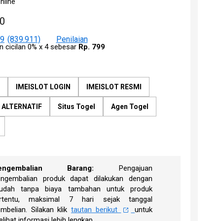
nline
00
.9
(839.911)
Penilaian
n cicilan 0% x 4 sebesar
Rp. 799
n
IMEISLOT LOGIN
IMEISLOT RESMI
 ALTERNATIF
Situs Togel
Agen Togel
engembalian Barang:
Pengajuan
engembalian produk dapat dilakukan dengan
udah tanpa biaya tambahan untuk produk
ertentu, maksimal 7 hari sejak tanggal
mbelian. Silakan klik
tautan berikut
untuk
lihat informasi lebih lengkap.