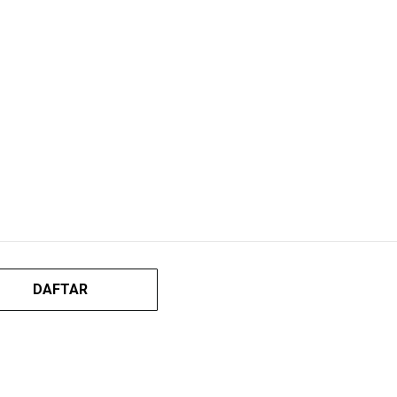
DAFTAR