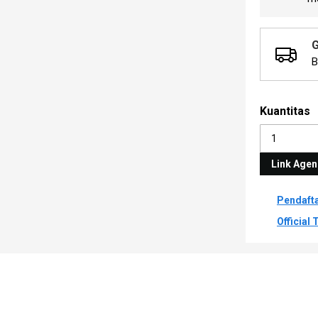
G
B
Kuantitas
Link Agen
Pendaft
Official