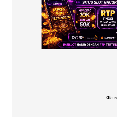
Klik un
Skip