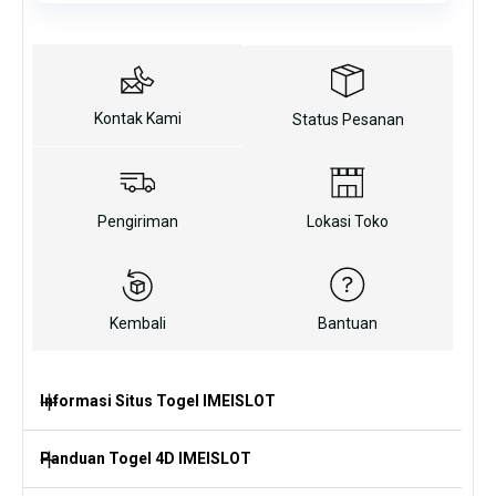
Kontak Kami
Status Pesanan
Pengiriman
Lokasi Toko
Kembali
Bantuan
Informasi Situs Togel IMEISLOT
Panduan Togel 4D IMEISLOT
Angka Rekomendasi Gampang Tembus