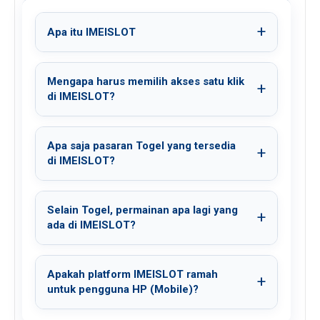
Apa itu IMEISLOT
Mengapa harus memilih akses satu klik
di IMEISLOT?
Apa saja pasaran Togel yang tersedia
di IMEISLOT?
Selain Togel, permainan apa lagi yang
ada di IMEISLOT?
Apakah platform IMEISLOT ramah
untuk pengguna HP (Mobile)?