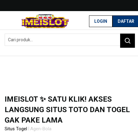
G
r
LOGIN
DAFTAR
a
Home
t
IMEISLOT ✨ Satu Klik! Akses Langsung Situs Toto Dan Togel Gak Pake
i
Lama
s
O
n
g
k
i
r
s
e
-
IMEISLOT ✨ SATU KLIK! AKSES
I
LANGSUNG SITUS TOTO DAN TOGEL
n
d
GAK PAKE LAMA
o
n
|
Situs Togel
Agen-Bola
e
Skip