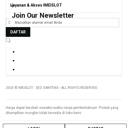
Update Angka 4d Akurat
Layanan & Akses IMEISLOT
Cara Memahami Togel 4D
Join Our Newsletter
Informasi Pasaran Togel Terlengkap
Mengenal Pasaran Toto Macau
Link Akses IMEISLOT Terbaru
DAFTAR
Daftar Pertandingan Populer Dunia
Tips Membaca Informasi Hasil Keluaran
Agen Togel Online IMEISLOT
D
e
Refrensi Angka
Pilihan Togel 4D IMEISLOT
n
g
a
Bantuan & Panduan Pengguna IMEISLOT
n
m
e
m
2026 © IMEISLOT - SEO GANTENG - ALL RIGHTS RESERVED.
i
l
i
Harga dapat berubah sewaktu-waktu tanpa pemberitahuan. Produk yang
h
ditampilkan mungkin tidak tersedia di toko kami.
"
D