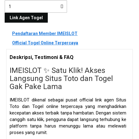
Link Agen Togel
Pendaftaran Member IMEISLOT
Official Togel Online Terpercaya
Deskripsi, Testimoni & FAQ
IMEISLOT ✨ Satu Klik! Akses
Langsung Situs Toto dan Togel
Gak Pake Lama
IMEISLOT dikenal sebagai pusat official link agen Situs
Toto dan Togel online terpercaya yang menghadirkan
kecepatan akses terbaik tanpa hambatan. Dengan sistem
canggih satu klik, pengguna dapat langsung terhubung ke
platform tanpa harus menunggu lama atau melewati
proses yang rumit.