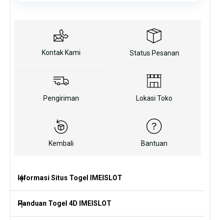
Kontak Kami
Status Pesanan
Pengiriman
Lokasi Toko
Kembali
Bantuan
Informasi Situs Togel IMEISLOT
Panduan Togel 4D IMEISLOT
Angka Rekomendasi Gampang Tembus