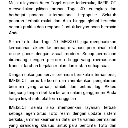
Melalui layanan Agen Togel online terkemuka, IMEISLOT
menyediakan pilihan taruhan Togel 4D terlengkap dari
berbagai pasaran internasional terpopuler. Seluruh
pasaran terbaik mulai dari Asia hingga global tersedia
secara praktis dan responsif untuk kenyamanan bermain
Anda.
Selain Toto dan Togel 4D, IMEISLOT juga menghadirkan
kemudahan akses ke berbagai variasi permainan slot
online gacor dengan visual modern. Setiap permainan
dirancang dengan performa tinggi yang memastikan
transisi taruhan berjalan mulus dan instan setiap saat.
Dengan dukungan server premium berskala internasional,
IMEISLOT terus berkomitmen memberikan pengalaman
bermain yang aman, stabil, dan bebas lag. Akses
langsung tanpa ribet kini berada dalam genggaman Anda
hanya lewat satu platform unggulan.
IMEISLOT selalu siap memberikan layanan terbaik
sebagai agen Situs Toto resmi dengan update sistem
berkala, jaminan keamanan data, serta variasi permainan
yang dirancang khusus untuk para pencinta Toto dan