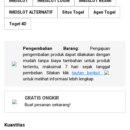
IMEISLOT
IMEISLOT LOGIN
IMEISLOT RESMI
penilaian.
Lihat
10
IMEISLOT ALTERNATIF
Situs Togel
Agen Togel
ulasan
pelanggan
Togel 4D
melalui
tautan
berikut.
Pengembalian Barang:
Pengajuan
pengembalian produk dapat dilakukan dengan
mudah tanpa biaya tambahan untuk produk
tertentu, maksimal 7 hari sejak tanggal
pembelian. Silakan klik
tautan berikut
untuk melihat informasi lebih lengkap.
GRATIS ONGKIR
Buat pesanan sekarang!
Kuantitas