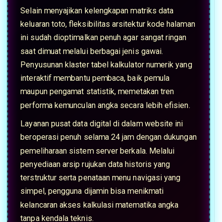
Selain menyajikan kelengkapan matriks data
keluaran toto, fleksibilitas arsitektur kode halaman
ini sudah dioptimalkan penuh agar sangat ringan
saat dimuat melalui berbagai jenis gawai.
Penyusunan klaster tabel kalkulator numerik yang
interaktif membantu pembaca, baik pemula
maupun pengamat statistik, memetakan tren
performa kemunculan angka secara lebih efisien.
Layanan pusat data digital di dalam website ini
beroperasi penuh selama 24 jam dengan dukungan
pemeliharaan sistem server berkala. Melalui
penyediaan arsip rujukan data historis yang
terstruktur serta penataan menu navigasi yang
simpel, pengguna dijamin bisa menikmati
kelancaran akses kalkulasi matematika angka
tanpa kendala teknis.