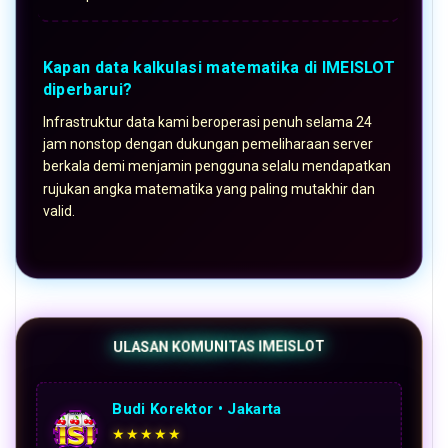
Kapan data kalkulasi matematika di IMEISLOT
diperbarui?
Infrastruktur data kami beroperasi penuh selama 24
jam nonstop dengan dukungan pemeliharaan server
berkala demi menjamin pengguna selalu mendapatkan
rujukan angka matematika yang paling mutakhir dan
valid.
ULASAN KOMUNITAS IMEISLOT
Budi Korektor • Jakarta
★★★★★