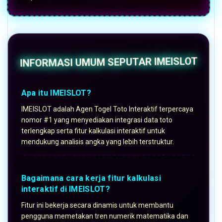
INFORMASI UMUM SEPUTAR IMEISLOT
Apa itu IMEISLOT?
IMEISLOT adalah Agen Togel Toto Interaktif terpercaya
nomor #1 yang menyediakan integrasi data toto
terlengkap serta fitur kalkulasi interaktif untuk
mendukung analisis angka yang lebih terstruktur.
Bagaimana cara kerja fitur kalkulasi
interaktif di IMEISLOT?
Fitur ini bekerja secara dinamis untuk membantu
pengguna memetakan tren numerik matematika dan