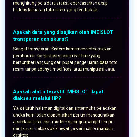
menghitung pola data statistik berdasarkan arsip
historis keluaran toto resmi yang terstruktur.
Apakah data yang disajikan oleh IMEISLOT
transparan dan akurat?
Sangat transparan. Sistem kami mengintegrasikan
pembaruan komputasi secara real-time yang
bersumber langsung dari pusat pengeluaran data toto
resmi tanpa adanya modifikasi atau manipulasi data.
Apakah alat interaktif IMEISLOT dapat
diakses melalui HP?
Ya, seluruh halaman digital dan antarmuka pelacakan
angka kami telah dioptimalkan penuh menggunakan
arsitektur responsif modern sehingga sangat ringan
dan lancar diakses baik lewat gawai mobile maupun
desktop.