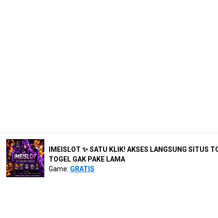
IMEISLOT ✨ SATU KLIK! AKSES LANGSUNG SITUS 
TOGEL GAK PAKE LAMA
Game:
GRATIS
Deskripsi, Testimoni & FAQ