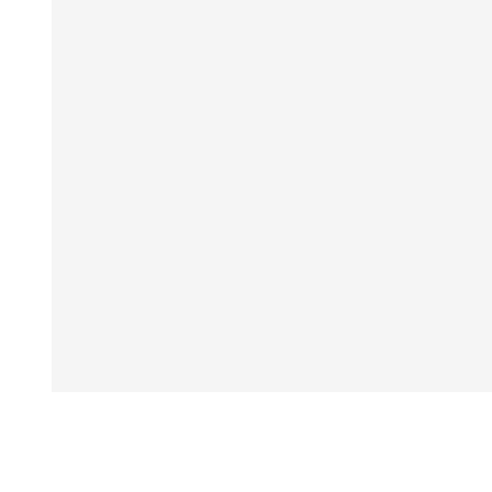
to
the
beginning
of
the
images
gallery