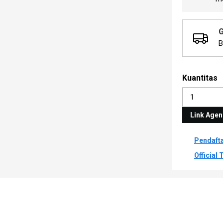
G
B
Kuantitas
Link Agen
Pendaft
Official