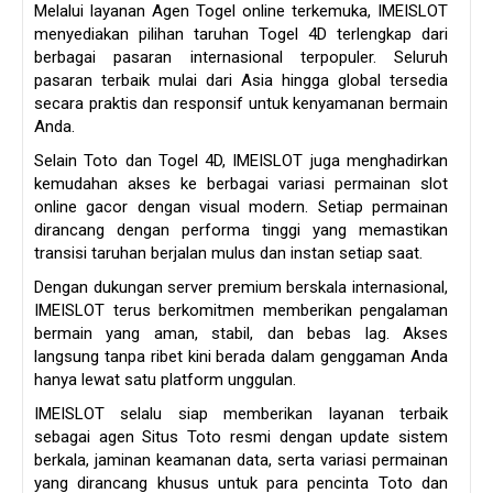
Melalui layanan Agen Togel online terkemuka, IMEISLOT
menyediakan pilihan taruhan Togel 4D terlengkap dari
berbagai pasaran internasional terpopuler. Seluruh
pasaran terbaik mulai dari Asia hingga global tersedia
secara praktis dan responsif untuk kenyamanan bermain
Anda.
Selain Toto dan Togel 4D, IMEISLOT juga menghadirkan
kemudahan akses ke berbagai variasi permainan slot
online gacor dengan visual modern. Setiap permainan
dirancang dengan performa tinggi yang memastikan
transisi taruhan berjalan mulus dan instan setiap saat.
Dengan dukungan server premium berskala internasional,
IMEISLOT terus berkomitmen memberikan pengalaman
bermain yang aman, stabil, dan bebas lag. Akses
langsung tanpa ribet kini berada dalam genggaman Anda
hanya lewat satu platform unggulan.
IMEISLOT selalu siap memberikan layanan terbaik
sebagai agen Situs Toto resmi dengan update sistem
berkala, jaminan keamanan data, serta variasi permainan
yang dirancang khusus untuk para pencinta Toto dan