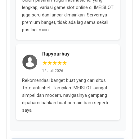
Selain pasaran Togel internasional yang
lengkap, variasi game slot online di IMEISLOT
juga seru dan lancar dimainkan. Servernya
premium banget, tidak ada lag sama sekali
pas lagi main.
Rapyourbay
★★★★★
12 Juli 2026
Rekomendasi banget buat yang cari situs
Toto anti ribet. Tampilan IMEISLOT sangat
simpel dan modern, navigasinya gampang
dipahami bahkan buat pemain baru seperti
saya.