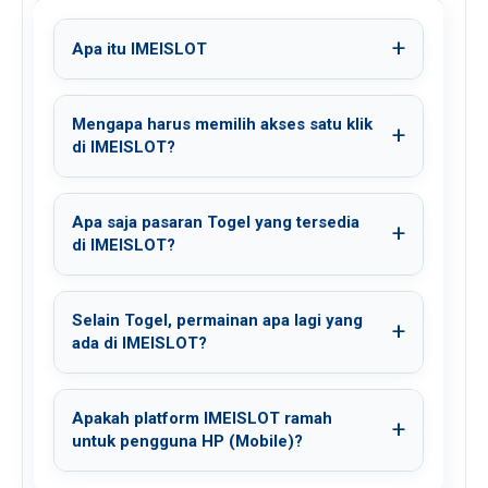
Apa itu IMEISLOT
Mengapa harus memilih akses satu klik
di IMEISLOT?
Apa saja pasaran Togel yang tersedia
di IMEISLOT?
Selain Togel, permainan apa lagi yang
ada di IMEISLOT?
Apakah platform IMEISLOT ramah
untuk pengguna HP (Mobile)?