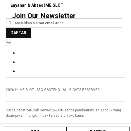
Update Angka 4d Akurat
Layanan & Akses IMEISLOT
Cara Memahami Togel 4D
Join Our Newsletter
Informasi Pasaran Togel Terlengkap
Mengenal Pasaran Toto Macau
Link Akses IMEISLOT Terbaru
DAFTAR
Daftar Pertandingan Populer Dunia
Tips Membaca Informasi Hasil Keluaran
Agen Togel Online IMEISLOT
D
e
Refrensi Angka
Pilihan Togel 4D IMEISLOT
n
g
a
Bantuan & Panduan Pengguna IMEISLOT
n
m
e
m
2026 © IMEISLOT - SEO GANTENG - ALL RIGHTS RESERVED.
i
l
i
Harga dapat berubah sewaktu-waktu tanpa pemberitahuan. Produk yang
h
ditampilkan mungkin tidak tersedia di toko kami.
"
D