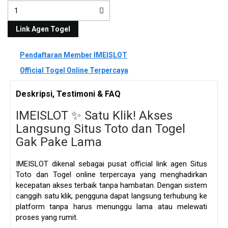
Link Agen Togel
Pendaftaran Member IMEISLOT
Official Togel Online Terpercaya
Deskripsi, Testimoni & FAQ
IMEISLOT ✨ Satu Klik! Akses
Langsung Situs Toto dan Togel
Gak Pake Lama
IMEISLOT dikenal sebagai pusat official link agen Situs
Toto dan Togel online terpercaya yang menghadirkan
kecepatan akses terbaik tanpa hambatan. Dengan sistem
canggih satu klik, pengguna dapat langsung terhubung ke
platform tanpa harus menunggu lama atau melewati
proses yang rumit.